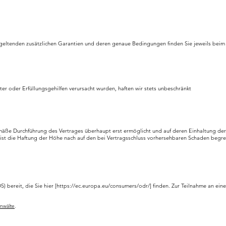
 geltenden zusätzlichen Garantien und deren genaue Bedingungen finden Sie jeweils beim
er oder Erfüllungsgehilfen verursacht wurden, haften wir stets unbeschränkt
mäße Durchführung des Vertrages überhaupt erst ermöglicht und auf deren Einhaltung der V
en ist die Haftung der Höhe nach auf den bei Vertragsschluss vorhersehbaren Schaden beg
 bereit, die Sie hier [
https://ec.europa.eu/consumers/odr/]
finden. Zur Teilnahme an eine
nwälte
.