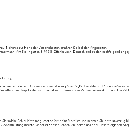
zu. Näheres zur Höhe der Versandkosten erfahren Sie bei den Angeboten.
immermann, Am Stollngarten 8, 91238 Offenhausen, Deutschland zu den nachfolgend angeg
erfügung:
Pal weitergeleitet. Um den Rechnungsbetrag über PayPal bezahlen zu können, müssen Sie do
stellung im Shop fordern wir PayPal zur Einleitung der Zahlungstransaktion auf. Die Zah
n Sie solche Fehler bitte möglichst sofort beim Zusteller und nehmen Sie bitte unverzüg
e Gewährleistungsrechte, keinerlei Konsequenzen. Sie helfen uns aber, unsere eigenen A