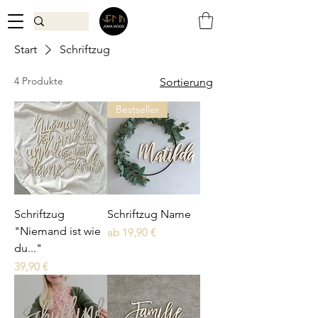
Start
Schriftzug
4 Produkte
Sortierung
Bestseller
Schriftzug
Schriftzug Name
"Niemand ist wie
Sale-Preis
ab
19,90 €
du..."
Preis
39,90 €