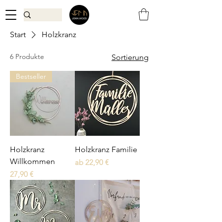
Start
Holzkranz
6 Produkte
Sortierung
Bestseller
Holzkranz
Holzkranz Familie
Willkommen
Sale-Preis
ab
22,90 €
Preis
27,90 €