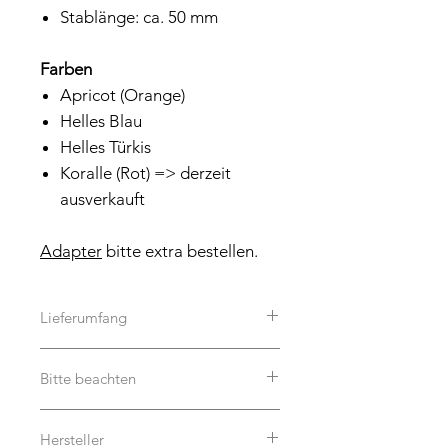
Stablänge: ca. 50 mm
Farben
Apricot (Orange)
Helles Blau
Helles Türkis
Koralle (Rot) => derzeit
ausverkauft
Adapter
bitte extra bestellen.
Lieferumfang
Es handelt sich um einen Acryl-
Bitte beachten
Stecker im ausgewählten Motiv.
Dekoration auf den Bildern ist
Unsere Schriftzüge und Caketopper
natürlich nicht im Lieferumfang
Hersteller
sind als Dekoration bewusst filigran
enthalten. :-)