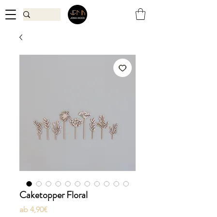
Caketopper Floral
Sale-
ab
4,90€