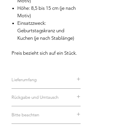
Motiv)
Höhe: 8,5 bis 15 cm (je nach
Motiv)
Einsatzzweck:
Geburtstagskranz und
Kuchen (je nach Stablänge)
Preis bezieht sich auf ein Stück.
Lieferumfang
Dekoration auf den Bildern ist
Rückgabe und Umtausch
natürlich nicht im Lieferumfang
enthalten. :-)
Dieses Produkt wird für dich auf
Bitte beachten
Bestellung aus Holz handgefertigt
und ist daher leider von Umtausch
Unsere Schriftzüge und Caketopper
und Rücknahme ausgeschlossen. Holz