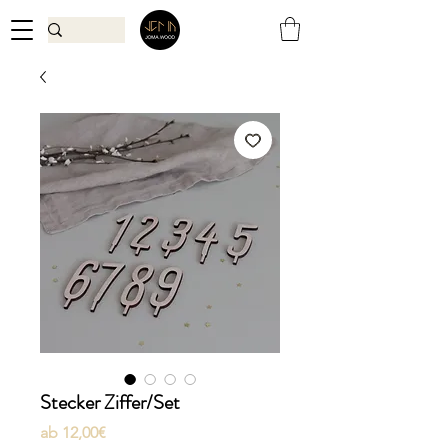
Stecker Ziffer/Set
Sale-
ab
12,00€