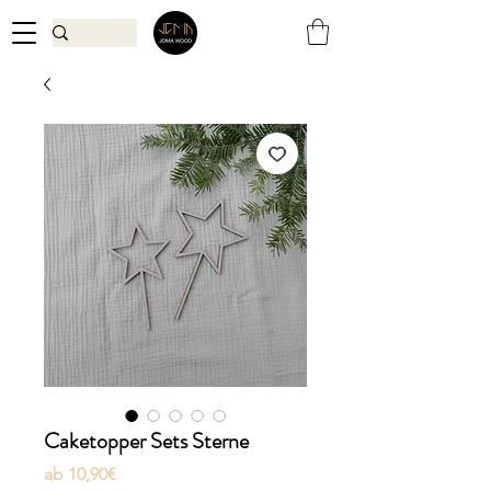
Caketopper Sets Sterne
Sale-
ab
10,90€