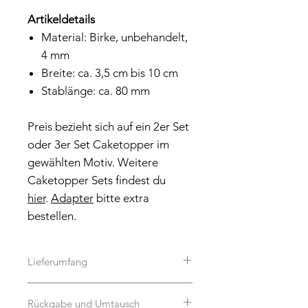
Artikeldetails
Material: Birke, unbehandelt,
4 mm
Breite: ca. 3,5 cm bis 10 cm
Stablänge: ca. 80 mm
Preis bezieht sich auf ein 2er Set
oder 3er Set Caketopper im
gewählten Motiv. Weitere
Caketopper Sets findest du
hier
.
Adapter
bitte extra
bestellen.
Lieferumfang
Es handelt sich um ein 2er oder 3er
Rückgabe und Umtausch
Set Caketopper, je nach Auswahl.