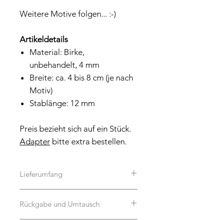
Weitere Motive folgen... :-)
Artikeldetails
Material: Birke,
unbehandelt, 4 mm
Breite: ca. 4 bis 8 cm (je nach
Motiv)
Stablänge: 12 mm
Preis bezieht sich auf ein Stück.
Adapter
bitte extra bestellen.
Lieferumfang
Es handelt sich um einen Stecker in
Rückgabe und Umtausch
der ausgewählten Form. Dekoration
auf den Bildern ist natürlich nicht im