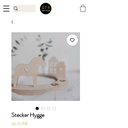
Stecker Hygge
Sale-
ab
6,90€