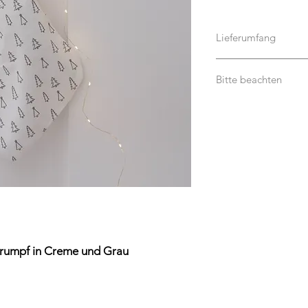
Lieferumfang
Es handelt sich um 
Bitte beachten
Inhalt. Namensschild,
enthalten.
Dieses Produkt ist ke
rumpf in Creme und Grau