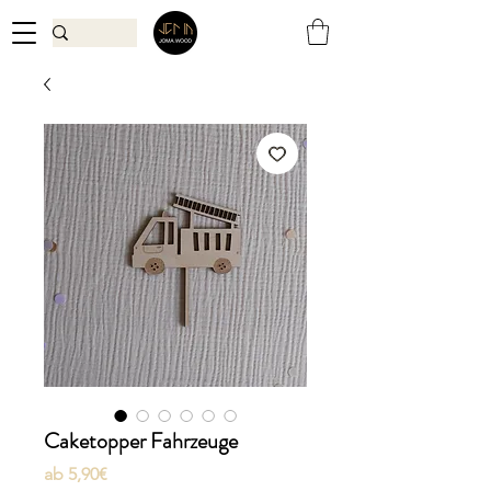
Caketopper Fahrzeuge
Sale-
ab
5,90€