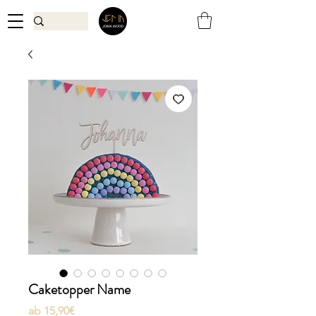
Caketopper Name
Sale-
ab
15,90€