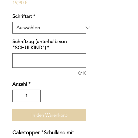
Preis
19,90 €
Schriftart
*
Schriftzug (unterhalb von
"SCHULKIND")
*
0/10
Anzahl
*
In den Warenkorb
Caketopper "Schulkind mit