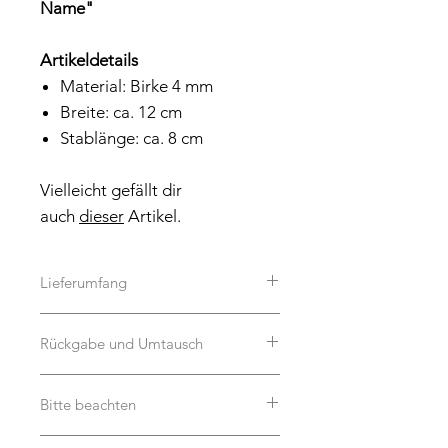
Name"
Artikeldetails
Material: Birke 4 mm
Breite: ca. 12 cm
Stablänge: ca. 8 cm
Vielleicht gefällt dir
auch
dieser
Artikel.
Lieferumfang
Dekoration auf den Bildern ist
Rückgabe und Umtausch
natürlich nicht im Lieferumfang
enthalten :-)
Dieses Produkt wird für dich auf
Bitte beachten
Bestellung aus Holz handgefertigt
und ist daher leider von Umtausch
Unsere Schriftzüge und Caketopper
und Rücknahme ausgeschlossen. Holz