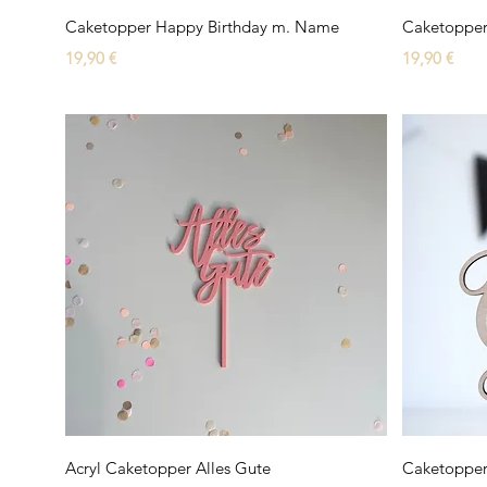
Schnellansicht
Caketopper Happy Birthday m. Name
Caketopper
Preis
Preis
19,90 €
19,90 €
Schnellansicht
Acryl Caketopper Alles Gute
Caketopper