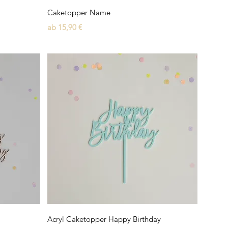
Schnellansicht
Caketopper Name
Sale-Preis
ab
15,90 €
Schnellansicht
Acryl Caketopper Happy Birthday