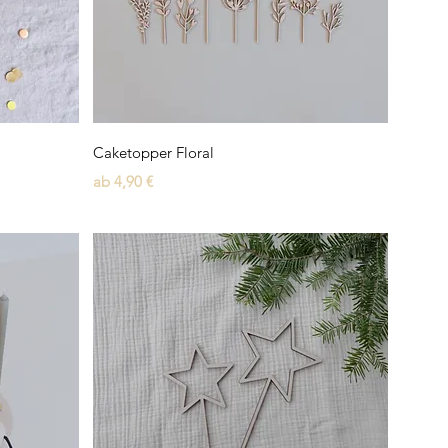
Schnellansicht
Caketopper Floral
Sale-Preis
ab
4,90 €