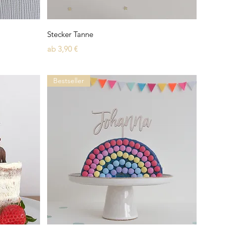
Schnellansicht
Stecker Tanne
Sale-Preis
ab
3,90 €
Bestseller