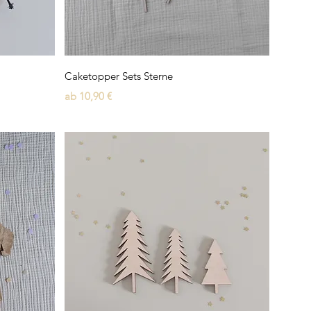
Schnellansicht
Caketopper Sets Sterne
Sale-Preis
ab
10,90 €