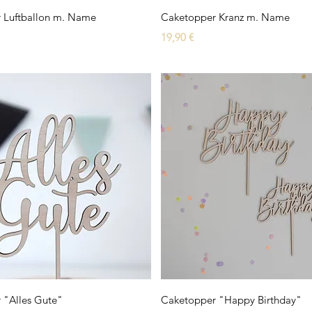
Schnellansicht
Schnellansicht
 Luftballon m. Name
Caketopper Kranz m. Name
Preis
19,90 €
Schnellansicht
Schnellansicht
 "Alles Gute"
Caketopper "Happy Birthday"