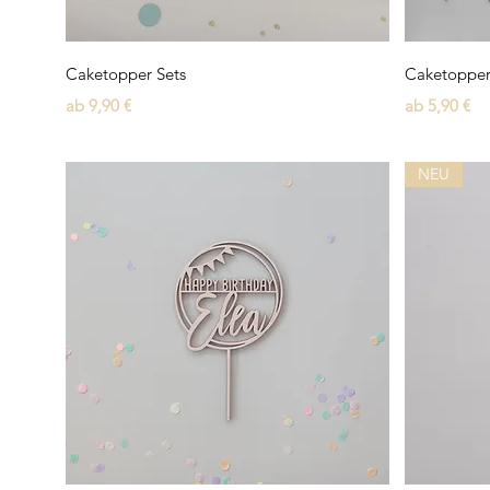
Schnellansicht
Caketopper Sets
Caketopper
Sale-Preis
Sale-Preis
ab
9,90 €
ab
5,90 €
NEU