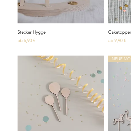
Schnellansicht
Stecker Hygge
Caketopper
Sale-Preis
Sale-Preis
ab
6,90 €
ab
9,90 €
NEUE MO